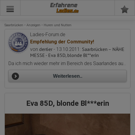
Erfahrene
Saarbrücken
Anzeigen
Huren und Nutten
Ladies-Forum.de
Empfehlung der Community!
der6er
Saarbrücken – NÄHE
von
- 13.10.2011:
MESSE - Eva 85D, blonde Bl**erin
Da ich mich wieder mehr im Bereich des Saarlandes aufhalte, habe ich dieses Jahr schon 2 x Eva besucht und sie hat keinen Deut an ihrem Service verloren und wie seit meinem Bericht von 2019 bietet sie einen umfangreichen gehobenen Sexservice an, der Freude macht. Sie hat etwas zugelegt und noch fraulicher geworden, was aber auch einen gewissen Reiz ausmacht. Sie wird länger hier bleiben bevor sie wieder für 2 Monate nach Thailand fliegt, aber erst im Herbst, sonst wäre sie im Anfang März schon weg gewesen. Werde sie dieses Jahr noch öfter besuchen und es (sie) genießen. So eine nette freundliche Dame habe ich selten erlebt und kein Wunder, dass sie zu den "Empfehlungen" ...
Weiterlesen..
Eva 85D, blonde Bl***erin