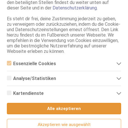
den beteiligten Stellen findest du weiter unten auf
Englisch
dieser Seite und in der
Datenschutzerklärung
.
Französisch
Verkehr:
GV
Es steht dir frei, deine Zustimmung jederzeit zu geben,
Franz.
zu verweigern oder zurückzuziehen, indem du die Cookie-
Franz. bei Ihr
und Datenschutzeinstellungen erneut öffnest. Den Link
Franz. beidseitig
hierzu findest du im Fußbereich unserer Webseite. Wir
Span. / BV
empfehlen in die Verwendung von Cookies einzuwilligen,
GF6
um die bestmögliche Nutzererfahrung auf unserer
Service für:
Herren
Webseite erleben zu können.
Service:
ZK
Körperküsse
Essenzielle Cookies
AV bei Ihm
Essenzielle Cookies sind alle notwendigen Cookies, die für den
DS aktiv
Betrieb der Webseite notwendig sind, indem Grundfunktionen
DS passiv
Analyse/Statistiken
ermöglicht werden. Die Webseite kann ohne diese Cookies nicht
ZA aktiv
richtig funktionieren.
Analyse- bzw. Statistikcookies sind Cookies, die der Analyse der
ZA passiv
Webseiten-Nutzung und der Erstellung von anonymisierten
Kartendienste
FA / An*l-Massagen aktiv
Zugriffsstatistiken dienen. Sie helfen den Webseiten-Besitzern zu
verstehen, wie Besucher mit Webseiten interagieren, indem
GB passiv
Google Maps
Informationen anonym gesammelt und gemeldet werden.
KB passiv
Alle akzeptieren
Fingerspiele aktiv
Wenn Sie Google Maps auf unserer Webseite nutzen, können
Fingerspiele passiv
Google Analytics
Informationen über Ihre Benutzung dieser Seite sowie Ihre IP-
EL
Adresse an einen Server in den USA übertragen und auf diesem
Akzeptieren wie ausgewählt
Wir nutzen Google Analytics, wodurch Drittanbieter-Cookies
extra langes Vorspiel
Server gespeichert werden.