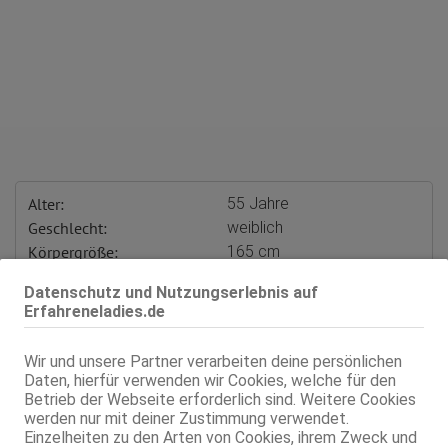
Alter:
55 Jahre
Geschlecht:
weiblich
Körpergröße:
165 cm
Oberweite:
85 D
Datenschutz und Nutzungserlebnis auf
Typ:
deutsch
Erfahreneladies.de
Herkunft:
Deutschland
KF:
38
Wir und unsere Partner verarbeiten deine persönlichen
Intimbereich:
total rasiert
Daten, hierfür verwenden wir Cookies, welche für den
Haare:
blond, rückenlang, wellig
Betrieb der Webseite erforderlich sind. Weitere Cookies
werden nur mit deiner Zustimmung verwendet.
Haut:
mittel
Einzelheiten zu den Arten von Cookies, ihrem Zweck und
Sprachen:
Deutsch