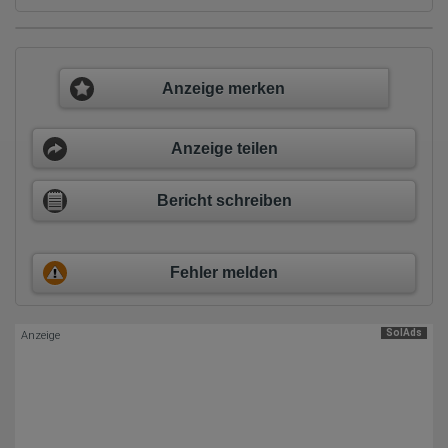
verweisende Webseite)
Welche Dateien wurden heruntergeladen?
Welche Videos angeschaut?
Wurden Werbebanner angeklickt?
Wohin ging der Besucher? Klickte er auf weitere Seiten des
Anzeige merken
Portals oder hat er sie komplett verlassen?
Wie lange blieb der Besucher?
Ort der Verarbeitung:
Anzeige teilen
Europäische Union & USA
Hotjar
Bericht schreiben
Wir nutzen Hotjar als Webanalysedient. Es wird verwendet, um
Daten über das Benutzerverhalten zu sammeln. Hotjar kann
auch im Rahmen von Umfragen und Feedbackfunktionen, die
auf unserer Website eingebunden sind, von Ihnen bereitgestellte
Fehler melden
Informationen verarbeiten.
Herausgeber:
Hotjar Limited, Malta
SolAds
Anzeige
Erhobene Daten:
Datum und Uhrzeit des Besuchs
Gerätetyp
Geografischer Standort
IP-Adresse
Mausbewegungen