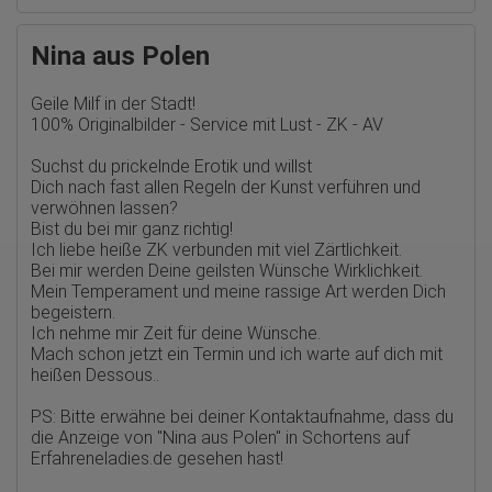
Erhobene Daten:
Die erzeugten Informationen über die Benutzung unserer
Nina aus Polen
Webseiten sowie die von dem Browser übermittelte IP-Adresse
werden übertragen und gespeichert. Dabei können aus den
verarbeiteten Daten pseudonyme Nutzungsprofile der Nutzer
Geile Milf in der Stadt!
erstellt werden. Diese Informationen wird Google gegebenenfalls
100% Originalbilder - Service mit Lust - ZK - AV
auch an Dritte übertragen, sofern dies gesetzlich
vorgeschrieben wird oder, soweit Dritte diese Daten im Auftrag
Suchst du prickelnde Erotik und willst
von Google verarbeiten. Die IP-Adresse der Nutzer wird von
Dich nach fast allen Regeln der Kunst verführen und
Google innerhalb von Mitgliedstaaten der Europäischen Union
oder in anderen Vertragsstaaten des Abkommens über den
verwöhnen lassen?
Europäischen Wirtschaftsraum gekürzt, dies bedeutet, dass alle
Bist du bei mir ganz richtig!
Daten anonym erhoben werden. Nur in Ausnahmefällen wird die
Ich liebe heiße ZK verbunden mit viel Zärtlichkeit.
volle IP-Adresse an einen Server von Google in den USA
Bei mir werden Deine geilsten Wünsche Wirklichkeit.
übertragen und dort gekürzt. Die von dem Browser des Nutzers
Mein Temperament und meine rassige Art werden Dich
übermittelte IP-Adresse wird nicht mit anderen Daten von Google
zusammengeführt.
begeistern.
Ich nehme mir Zeit für deine Wünsche.
Erhobene Informationen zum Besucherverhalten sind folgende:
Mach schon jetzt ein Termin und ich warte auf dich mit
heißen Dessous..
Herkunft (Land und Stadt)
Sprache
Betriebssystem
PS: Bitte erwähne bei deiner Kontaktaufnahme, dass du
Gerät (PC, Tablet-PC oder Smartphone)
die Anzeige von
"Nina aus Polen" in Schortens auf
Browser und alle verwendeten Add-ons
Erfahreneladies.de
gesehen hast!
Auflösung des Computers
Besucherquelle (Facebook, Suchmaschine oder