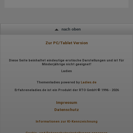
Besuchte Seiten
Referrer URL
Bildschirmauflösung
Eindeutige Gerätekennung
Sprachinformationen
Gerätebestriebssystem
nach oben
Browser-Typ
Klicks
Domain-Name
Zur PC/Tablet Version
Eindeutige Benutzerkennung
Antworten auf Umfragen
Ort der Verarbeitung:
Diese Seite beinhaltet eindeutige erotische Darstellungen und ist für
Minderjährige nicht geeignet!
Europäische Union
Ladies
Rechtliche Grundlage der Verarbeitung
Art. 6 Abs. 1 S. 1 lit. a DSGVO
Themenladies powered by
Ladies.de
Erfahreneladies.de ist ein Produkt der RTO GmbH © 1996 - 2026
Impressum
Datenschutz
Informationen zur KI-Kennzeichnung