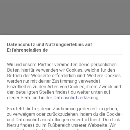
Alter:
41 Jahre
Datenschutz und Nutzungserlebnis auf
Erfahreneladies.de
Geschlecht:
weiblich
Körpergröße:
164 cm
Oberweite:
85 F, weich, natur
Wir und unsere Partner verarbeiten deine persönlichen
Daten, hierfür verwenden wir Cookies, welche für den
Typ:
osteuropäisch
Betrieb der Webseite erforderlich sind. Weitere Cookies
Herkunft:
Polen
werden nur mit deiner Zustimmung verwendet.
KF:
44
Einzelheiten zu den Arten von Cookies, ihrem Zweck und
Schuhgröße:
37
den beteiligten Stellen findest du weiter unten auf
dieser Seite und in der
Datenschutzerklärung
.
Intimbereich:
total rasiert
Haare:
blond, kinnlang
Es steht dir frei, deine Zustimmung jederzeit zu geben,
Augen:
blau-grau
zu verweigern oder zurückzuziehen, indem du die Cookie-
und Datenschutzeinstellungen erneut öffnest. Den Link
Haut:
mittel
hierzu findest du im Fußbereich unserer Webseite. Wir
Sprachen:
Deutsch